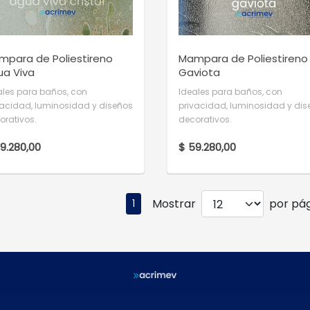
mpara de Poliestireno
Mampara de Poliestireno
ua Viva
Gaviota
ales para baños, con
Ideales para baños, con
vacidad, luminosidad y diseños
privacidad, luminosidad y di
orativos.
decorativos.
9.280,00
$ 59.280,00
Mostrar
por pág
1