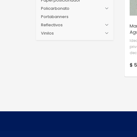
Papel posicionador
Policarbonato
Portabanners
Reflectivos
Ma
Ag
Vinilos
Ide
pri
dec
$ 5