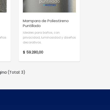
Mampara de Poliestireno
Puntillado
Ideales para baños, con
seños
privacidad, luminosidad y diseños
decorativos.
$ 59.280,00
ina (Total: 3)